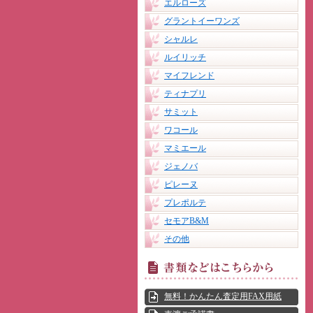
エルローズ
グラントイーワンズ
シャルレ
ルイリッチ
マイフレンド
ティナプリ
サミット
ワコール
マミエール
ジェノバ
ピレーヌ
プレポルテ
セモアB&M
その他
無料！かんたん査定用FAX用紙