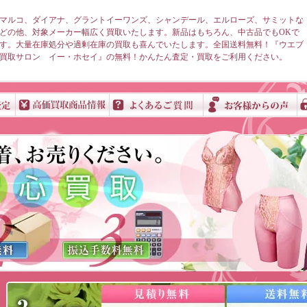
マルコ、ダイアナ、グラントイーワンズ、シャンデール、エルローズ、サミットな
どの他、対象メーカー幅広く買取いたします。新品はもちろん、中古品でもOKで
す。大量在庫処分や過剰在庫の買取も喜んでいたします。全国送料無料！『ウエブ
買取サロン イー・ホセイ』の無料！かんたん査定・買取をご利用ください。