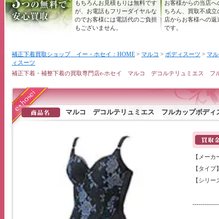
もちろんお見積もりは無料です
お客様からの当店へ
が、お電話もフリーダイヤルな
ちろん、買取不成立
のでお客様には電話代のご負担
店からお客様への返
もございません。
です。
補正下着買取ショップ イー・ホセイ：HOME
>
マルコ
>
ボディスーツ
>
マル
ィスーツ
補正下着・補整下着の買取専門店e-ホセイ マルコ デコルテリュミエス フ
マルコ デコルテリュミエス フルカップボディ
【メーカ
【タイプ
【シリー
-------------