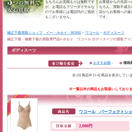
もちろんお見積もりは無料です
お客様からの当店へ
が、お電話もフリーダイヤルな
ちろん、買取不成立
のでお客様には電話代のご負担
店からお客様への返
もございません。
です。
補正下着買取ショップ イー・ホセイ：HOME
>
ワコール
>
ボディスーツ
補正下着・補整下着の買取専門店e-ホセイ ワコール ボディスーツの買取アイ
ボディスーツ
おすすめ順
-
価格
全 [4] 商品中 [1-4] 商品を表示してい
※一覧以外の商品もお取扱いしており
ワコール パーフェクトシェイ
2,000円