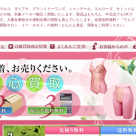
マルコ、ダイアナ、グラントイーワンズ、シャンデール、エルローズ、サミットな
どの他、対象メーカー幅広く買取いたします。新品はもちろん、中古品でもOKで
す。大量在庫処分や過剰在庫の買取も喜んでいたします。全国送料無料！『ウエブ
買取サロン イー・ホセイ』の無料！かんたん査定・買取をご利用ください。