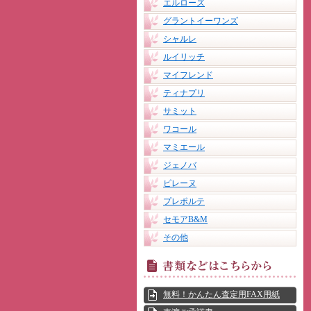
エルローズ
グラントイーワンズ
シャルレ
ルイリッチ
マイフレンド
ティナプリ
サミット
ワコール
マミエール
ジェノバ
ピレーヌ
プレポルテ
セモアB&M
その他
無料！かんたん査定用FAX用紙