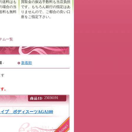
の送料はも
買取金の振込手数料も当店負担
の場合の当
です。もちろん銀行の指定はあ
送料も無料
りませんので、ご都合の良い口
座をご指定下さい。
テム一覧
順
-
新着順
ます
ます。
25036191
プ ボディスーツAGA100