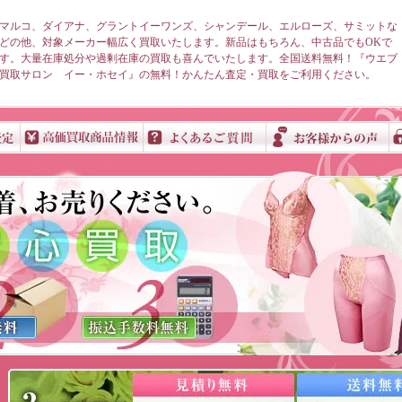
マルコ、ダイアナ、グラントイーワンズ、シャンデール、エルローズ、サミットな
どの他、対象メーカー幅広く買取いたします。新品はもちろん、中古品でもOKで
す。大量在庫処分や過剰在庫の買取も喜んでいたします。全国送料無料！『ウエブ
買取サロン イー・ホセイ』の無料！かんたん査定・買取をご利用ください。