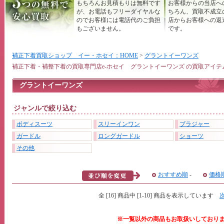
もちろんお見積もりは無料です
お客様からの当店へ
が、お電話もフリーダイヤルな
ちろん、買取不成立
のでお客様には電話代のご負担
店からお客様への返
もございません。
です。
補正下着買取ショップ イー・ホセイ：HOME
>
グラントイーワンズ
補正下着・補整下着の買取専門店e-ホセイ グラントイーワンズ の買取アイテ
グラントイーワンズ
ジャンルで絞り込む
ボディスーツ
スリーインワン
ブラジャー
ガードル
ロングガードル
ショーツ
その他
おすすめ順
-
価格
全 [16] 商品中 [1-10] 商品を表示しています
※一覧以外の商品もお取扱いしており