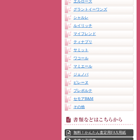
エルローズ
グラントイーワンズ
シャルレ
ルイリッチ
マイフレンド
ティナプリ
サミット
ワコール
マミエール
ジェノバ
ピレーヌ
プレポルテ
セモアB&M
その他
無料！かんたん査定用FAX用紙