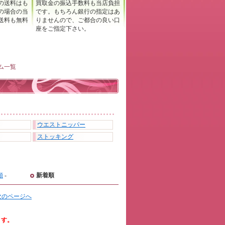
の送料はも
買取金の振込手数料も当店負担
の場合の当
です。もちろん銀行の指定はあ
送料も無料
りませんので、ご都合の良い口
座をご指定下さい。
ム一覧
ウエストニッパー
ストッキング
順
-
新着順
次のページへ
ます。